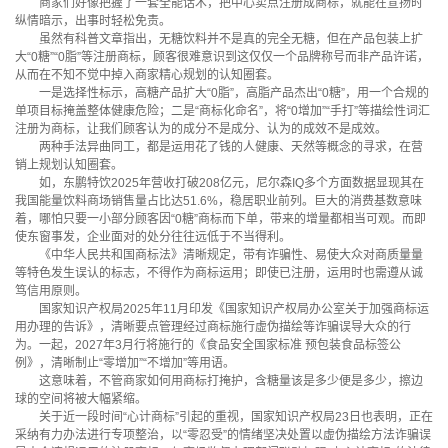
商家们好像把握了一套全能话术，把中心卖点注册成商标，就能在宣扬时
纵情暗示，出事时轻松免责。
虽然有科普文章指出，无糖饮料并不是真的完全无糖，但在产品包装上扩
大“0糖”“0脂”等注册商标，顾客很难意识到这仅仅一个品牌称号而非产品许诺，
从而在不知不觉中掉入商家精心规划的认知圈套。
一是选择性标示，高糖产品扩大“0脂”，高脂产品杰出“0糖”，用一个合规的
单项目标掩盖整体健康危险；二是“商标化命名”，将“0增加”“手打”等描绘性词汇
注册为商标，让我们顾客认为的成分不是成分、认为的成效不是成效。
两种手法异曲同工，都是运用花了钱的人健康、天然等概念的寻求，在营
销上规划认知圈套。
如，东鹏特饮2025年营收打破208亿元，尼尔森IQ多个方面数据显现其在
我国能量饮料商场销售量占比达51.6%，稳居职业前列。巨大的消费基数意味
着，哪怕只要一小部分顾客因“0糖”商标而下单，带来的增量都相当可观。而即
使东窗事发，企业面对的处分往往远低于不当得利。
《中华人民共和国商标法》清晰规定，带有诈骗性、易使大众对商质量量
等特色发生误认的标志，不得作为商标运用；即使已注册，运用时也需遵从诚
笃信用原则。
国家知识产权局2025年11月印发《国家知识产权局办公室关于加强商标运
用办理的告诉》，清晰要点管理经过商标施行虚伪描绘等诈骗误导大众的行
为。一起，2027年3月行将施行的《食品安全国家标准 预包装食品标签公
例》，清晰制止“零增加”“不增加”等用语。
这意味着，不管商家如何用商标打掩护，含糖量该是多少便是多少，擦边
球的空间将被大幅紧缩。
关于近一段时间“心计商标”引起的重视，国家知识产权局23日也表明，正在
采纳有力办法进行专项整治，以“零忍受”的情绪坚决处置以虚伪描绘方法诈骗误