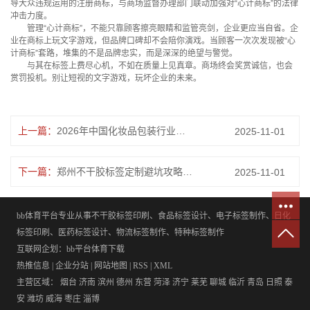
导大众违规运用的注册商标，与商场监督办理部门联动加强对“心计商标”的法律
冲击力度。
管理“心计商标”，不能只靠顾客擦亮眼睛和监管亮剑，企业更应当自省。企
业在商标上玩文字游戏，但品牌口碑却不会陪你演戏。当顾客一次次发现被“心
计商标”套路，堆集的不是品牌忠实，而是深深的绝望与警觉。
与其在标签上费尽心机，不如在质量上见真章。商场终会奖赏诚信，也会
赏罚投机。别让短视的文字游戏，玩坏企业的未来。
上一篇：
2026年中国化妆品包装行业：在合规、美学与可持续的十字路口重塑价值
2025-11-01
下一篇：
郑州不干胶标签定制避坑攻略：2016年老厂米道包装免费规划
2025-11-01
bb体育平台专业从事不干胶标签印刷、食品标签设计、电子标签制作、日化
标签印刷、医药标签设计、物流标签制作、特种标签制作
互联网企划：bb平台体育下载
热推信息
|
企业分站
|
网站地图
|
RSS
|
XML
主营区域：
烟台
济南
滨州
德州
东营
菏泽
济宁
莱芜
聊城
临沂
青岛
日照
泰
安
潍坊
威海
枣庄
淄博