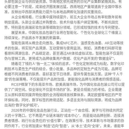
头部包装企业与供应链资源。华南地区依托成熟的日化产业集群紧随其后。有
必要注意一下的是，成渝经济圈发展迅猛，西南地区产量增速高于全国中等水
准，反映出中西部消费能力提升与本地品牌孵化加速的双重效应。
从企业格局看，行业集中度持续提升，前五大企业市场占有率较数年前有
明显提高。头部企业通过并购整合、技术升级与客户绑定策略，不断巩固优
势，特别是在高端彩妆包装等细致划分领域，已形成较强的技术与专利壁垒。
展望未来，中国化妆品包装行业将在智能化、个性化与全球化三个维度上
持续深化，开启高水平发展的新篇章。
智能包装将从概念走向普及。集成NFC芯片、温感变色油墨、AR互动等技
术的包装，将实现产品溯源、互动营销与使用监测。例如，消费者扫码即可查
看原料溯源信息、产品碳足迹，甚至通过AR体验虚拟试妆。智能包装不仅是防
伪与营销工具，更将成为品牌收集用户数据、优化产品开发的“数据金矿”。
随着花了钱的人“独一无二”体验的追求，个性化定制将成为标配。数字化印
刷技术与柔性生产线的结合，使小批量、多品种的定制生产成为可能。品牌可
根据不同消费者的肤质、喜好甚至节日场景，提供专属包装方案。这种“千人千
面”的包装策略，不仅能提升产品附加值，更能强化品牌与消费者的情感连接。
RCEP框架下的东南亚市场、欧美高端市场，为中国化妆品包装公司可以提
供了广阔空间。但全球化不仅是市场的扩张，更是合规能力的考验。企业需建
立从原料获取到废弃物处理的全流程碳排放核算体系，满足欧盟等地区的严苛
环保标准。同时，数字标签的跨境适配、多语言支持与国际溯源，将成为品牌
出海的“数字化护城河”。
2026年的中国化妆品包装行业，正站在一个由合规、美学与可持续共同定
义的十字路口。它不再是产业链末端的“成本中心”，而是驱动品牌创新、连接消
费者情感、践行社会责任的“价值引擎”。在政策引导、技术革新与市场需求的协
同作用下，行业将加速从“制造”迈向“智造”，从“本土”走向“全球”。未来，谁能率