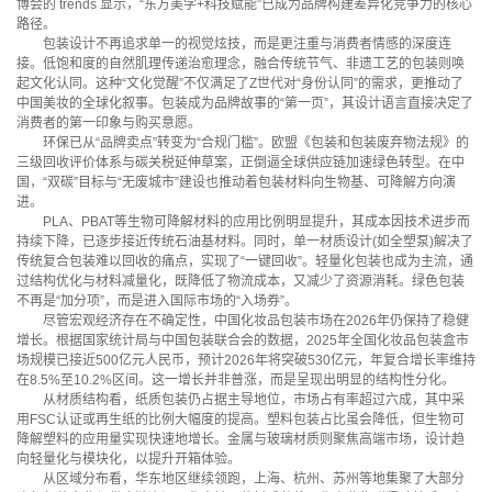
博会的 trends 显示，“东方美学+科技赋能”已成为品牌构建差异化竞争力的核心
路径。
包装设计不再追求单一的视觉炫技，而是更注重与消费者情感的深度连
接。低饱和度的自然肌理传递治愈理念，融合传统节气、非遗工艺的包装则唤
起文化认同。这种“文化觉醒”不仅满足了Z世代对“身份认同”的需求，更推动了
中国美妆的全球化叙事。包装成为品牌故事的“第一页”，其设计语言直接决定了
消费者的第一印象与购买意愿。
环保已从“品牌卖点”转变为“合规门槛”。欧盟《包装和包装废弃物法规》的
三级回收评价体系与碳关税延伸草案，正倒逼全球供应链加速绿色转型。在中
国，“双碳”目标与“无废城市”建设也推动着包装材料向生物基、可降解方向演
进。
PLA、PBAT等生物可降解材料的应用比例明显提升，其成本因技术进步而
持续下降，已逐步接近传统石油基材料。同时，单一材质设计(如全塑泵)解决了
传统复合包装难以回收的痛点，实现了“一键回收”。轻量化包装也成为主流，通
过结构优化与材料减量化，既降低了物流成本，又减少了资源消耗。绿色包装
不再是“加分项”，而是进入国际市场的“入场券”。
尽管宏观经济存在不确定性，中国化妆品包装市场在2026年仍保持了稳健
增长。根据国家统计局与中国包装联合会的数据，2025年全国化妆品包装盒市
场规模已接近500亿元人民币，预计2026年将突破530亿元，年复合增长率维持
在8.5%至10.2%区间。这一增长并非普涨，而是呈现出明显的结构性分化。
从材质结构看，纸质包装仍占据主导地位，市场占有率超过六成，其中采
用FSC认证或再生纸的比例大幅度的提高。塑料包装占比虽会降低，但生物可
降解塑料的应用量实现快速地增长。金属与玻璃材质则聚焦高端市场，设计趋
向轻量化与模块化，以提升开箱体验。
从区域分布看，华东地区继续领跑，上海、杭州、苏州等地集聚了大部分