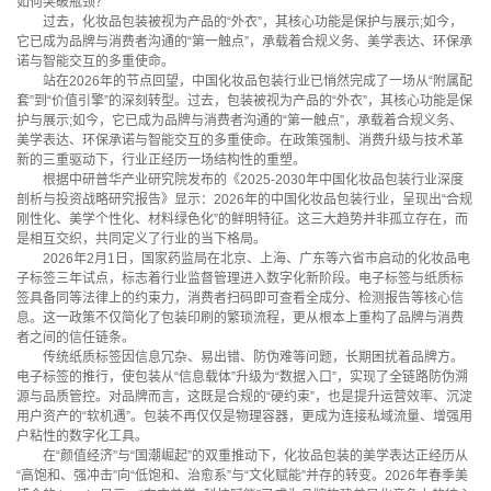
如何突破瓶颈？
过去，化妆品包装被视为产品的“外衣”，其核心功能是保护与展示;如今，
它已成为品牌与消费者沟通的“第一触点”，承载着合规义务、美学表达、环保承
诺与智能交互的多重使命。
站在2026年的节点回望，中国化妆品包装行业已悄然完成了一场从“附属配
套”到“价值引擎”的深刻转型。过去，包装被视为产品的“外衣”，其核心功能是保
护与展示;如今，它已成为品牌与消费者沟通的“第一触点”，承载着合规义务、
美学表达、环保承诺与智能交互的多重使命。在政策强制、消费升级与技术革
新的三重驱动下，行业正经历一场结构性的重塑。
根据中研普华产业研究院发布的《2025-2030年中国化妆品包装行业深度
剖析与投资战略研究报告》显示：2026年的中国化妆品包装行业，呈现出“合规
刚性化、美学个性化、材料绿色化”的鲜明特征。这三大趋势并非孤立存在，而
是相互交织，共同定义了行业的当下格局。
2026年2月1日，国家药监局在北京、上海、广东等六省市启动的化妆品电
子标签三年试点，标志着行业监督管理进入数字化新阶段。电子标签与纸质标
签具备同等法律上的约束力，消费者扫码即可查看全成分、检测报告等核心信
息。这一政策不仅简化了包装印刷的繁琐流程，更从根本上重构了品牌与消费
者之间的信任链条。
传统纸质标签因信息冗杂、易出错、防伪难等问题，长期困扰着品牌方。
电子标签的推行，使包装从“信息载体”升级为“数据入口”，实现了全链路防伪溯
源与品质管控。对品牌而言，这既是合规的“硬约束”，也是提升运营效率、沉淀
用户资产的“软机遇”。包装不再仅仅是物理容器，更成为连接私域流量、增强用
户粘性的数字化工具。
在“颜值经济”与“国潮崛起”的双重推动下，化妆品包装的美学表达正经历从
“高饱和、强冲击”向“低饱和、治愈系”与“文化赋能”并存的转变。2026年春季美