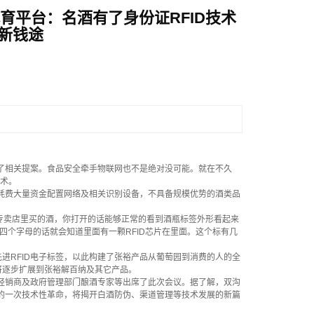
体育平台：名酒有了身份证RFID技术
新钱途
了相关提案。食品安全牵手物联网也不是绝对没可能。就在不久
技术。
耗费大量资金配置网络及相关识别设备，不具备规模优势的酒类品
卖店里买的酒，你打开的话能够正常的看到酒瓶标签外形看起来
D四个字母的话就会知道里面有一颗RFID芯片在里面。这个标有几
RFID电子标签，以此构建了张裕产品从葡萄园到消费的人的全
将逐步扩展到张裕解百纳及其它产品。
名经销商及政府管理部门酿酒专家等出席了此次会议。据了解，双沟
真的一次技术性革命，将揭开白酒防伪、渠道管理等技术发展的新篇