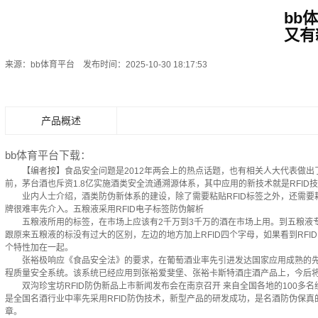
bb
又有
来源：
bb体育平台
发布时间：2025-10-30 18:17:53
产品概述
bb体育平台下载：
【编者按】食品安全问题是2012年两会上的热点话题，也有相关人大代表做出
前，茅台酒也斥资1.8亿实施酒类安全流通溯源体系，其中应用的新技术就是RFID
业内人士介绍，酒类防伪新体系的建设，除了需要粘贴RFID标签之外，还需要
牌很难率先介入。五粮液采用RFID电子标签防伪解析
五粮液所用的标签，在市场上应该有2千万到3千万的酒在市场上用。到五粮液专
跟原来五粮液的标没有过大的区别，左边的地方加上RFID四个字母，如果看到RFI
个特性加在一起。
张裕极响应《食品安全法》的要求，在葡萄酒业率先引进发达国家应用成熟的先进
程质量安全系统。该系统已经应用到张裕爱斐堡、张裕卡斯特酒庄酒产品上，今后
双沟珍宝坊RFID防伪新品上市新闻发布会在南京召开 来自全国各地的100多
是全国名酒行业中率先采用RFID防伪技术，新型产品的研发成功，是名酒防伪保
章。