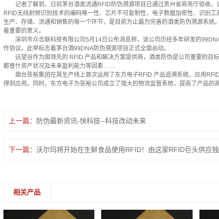
记者了解到，日前茅台酒类流通RFID防伪溯源项目已通过贵州省商务厅验收。
RFID无线射频识别技术的编码唯一性、芯片不可复制性、电子数据加密性、识别
生产、存储、流通和销售的每一个环节，是目前为止最为完善的酒类防伪溯源系统
着重要的意义。
深圳市众合联科技有限公司5月14日公布消息称，该公司历经多年研发的99DN
作协议，此举标志着茅台酒99DNA防伪溯源项目正式全面启动。
远望谷作为国领先的 RFID 产品和解决方案提供商，酒类防伪是公司重要的目
都普什资产状况及未来盈利能力等因素……
烟台张裕集团在其生产线上首次运用了东方电子RFID 产品追溯系统，应用RFID 
得到应用。同时，东方电子为张裕公司成立了强大的物流监管系统，提高了产品的
上一篇：
防伪最新资讯-快科技--科技改动未来
下一篇：
沃尔玛将开始在生鲜食品使用RFID！由这家RFID巨头供应
相关产品