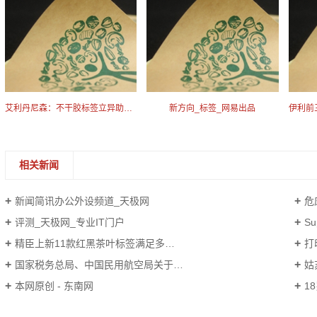
艾利丹尼森：不干胶标签立异助力包装循环收回
新方向_标签_网易出品
相关新闻
新闻简讯办公外设频道_天极网
危废
评测_天极网_专业IT门户
Su
精臣上新11款红黑茶叶标签满足多种自定义茶叶标签打印需求
打
国家税务总局、中国民用航空局关于印发《航空运输电子客票行程单管理办法（暂行）》的通知
姑
本网原创 - 东南网
1