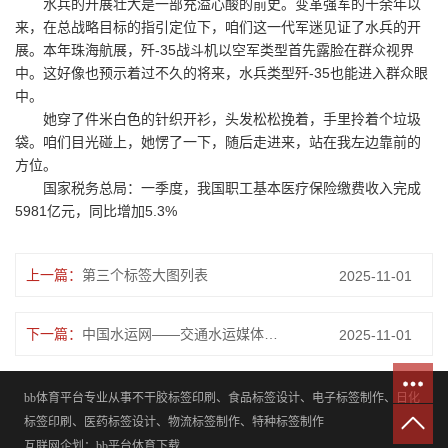
水兵的开展壮大是一部充溢心酸的前史。变革强军的十余年以
来，在总战略目标的指引定位下，咱们这一代军迷见证了水兵的开
展。本年珠海航展，歼-35战斗机以空军类型首先露脸在群众视界
中。这好像也预示着过不久的将来，水兵类型歼-35也能进入群众眼
中。
她穿了件米白色的针织开衫，头发松松挽着，手里拎着个垃圾
袋。咱们目光碰上，她愣了一下，随后走进来，站在我左边靠前的
方位。
国家税务总局：一季度，我国职工基本医疗保险缴费收入完成
5981亿元，同比增加5.3%
上一篇：
第三个标签大图列表
2025-11-01
下一篇：
中国水运网——交通水运媒体融合第一平台
2025-11-01
bb体育平台专业从事不干胶标签印刷、食品标签设计、电子标签制作、日化
标签印刷、医药标签设计、物流标签制作、特种标签制作
互联网企划：bb平台体育下载