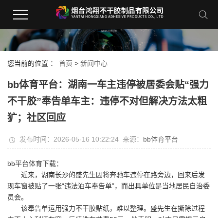
您当前的位置 ：
首页
>
新闻中心
bb体育平台：湖南一车主违停被居委会贴“强力
不干胶”奉告单车主：违停不对但解决方法太粗
犷；社区回应
发布时间：2026-05-16 10:22:24 来源：
bb体育平台
bb平台体育下载：
近来，湖南长沙的盛先生因将奔驰车违停在路旁边，回来后发
现车窗被贴了一张“违法泊车奉告单”，而出具单位是当地居民自治委
员会。
该奉告单运用强力不干胶贴纸，难以整理。盛先生在撕除过程