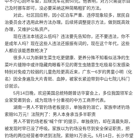
中不小心刮坏车窗，后续洗车花费50元。他表明，对方只需提示自
己及时挪车即可，没必要采纳这种简略粗犷的方法。
对此，社区回应称，因小区泊车严重、违停现象较多，居民自
治委员会才选用此种方法办理。后续将调整提示方法，做到既高效
办理，又维护公私资产。
现在违法本钱这么低吗？违法要先告知你，还不要违法，你不
是成年人吗？现在这些人违法还振振有词的，现在这个年代，这些
人都应该能悉数枪决了
很多人以为新鲜生菜生吃更健康、更养分殊不知看似洁净的生
菜叶片缝隙中或许隐藏肉眼看不见的寄生虫随意生吃极易引发感染
特别对免疫力较弱的儿童危险更高近来，广东一6岁的男童小明（化
名）因全身遍及大片青斑、血肿，被家长紧迫带到中山七院儿科门
诊就诊。
5月14日晚，欢迎美国总统特朗普访华宴会上，多位我国领军企
业家受邀到会，成为现场十分重视的中方工商界代表。
湖南一男人不管钓场老板提示，单独夜钓溺亡，家族申述钓场
索赔91万元！法院判了：男人本身承当多半职责
男人不管钓场老板“喊个伴”的提示，单独夜钓，却在清晨失踪，
被发现时早已没了呼吸。家族以为钓场没有尽到安全保证职责，把
钓场的两位经营者申述到法院，索赔91万余元。5月14日，长沙市望