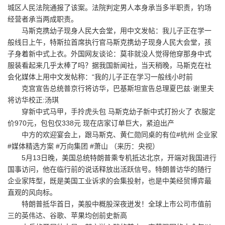
城区人民法院通报了该案。法院判定男人本身承当多半职责，钓场
经营者承当两成职责。
马斯克携幼子现身人民大会堂，用中文发帖：我儿子正在学一
般线日上午，特斯拉首席执行官马斯克携幼子现身人民大会堂，孩
子身着新中式上衣。外国网友谈论：莫非就没人觉得他穿那身中式
服装看起来几乎太棒了吗？据我国新闻社，当天稍晚，马斯克在社
会化媒体上用中文发帖称：“我的儿子正在学习一般线小时前
克宫宣告总统普京行将访华，巴基斯坦宣告总理夏巴兹·谢里夫
将访华校正:汤琪
穿新中式马甲，手拎虎头包 马斯克幼子新中式打扮火了 衣服定
价970元，包包仅338元 现在店家订单巨大，紧迫出产
中方的欢迎宴会上，跟马斯克、黄仁勋同桌的有位#杭州 企业家
#媒体精选方案 #万向集团 #萧山 （来历：央视）
5月13日晚，美国总统特朗普乘专机抵达北京，开端对我国进行
国事访问，他在临行前的说话释放出活跃信号。特朗普访华的随行
企业家阵型，既是美国工业诉求的会集投射，也是中美经贸博弈最
直观的风向标。
特朗普抵华首日，美股中概股深夜迸发！全球上市公司市值前
三的英伟达、谷歌、苹果均创前史新高