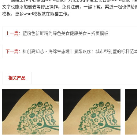
文字也能添加删去等修正操作，免费注册，一键下载。渠道一起也供给商务wo
模板，更多word模板就在熊猫工作。
上一篇：
蓝粉色新鲜精约绿色美食健康美食三折页模板
下一篇：
科创高知芯・海绵生态境｜景粼玖序：城市型别墅的标杆范
相关产品