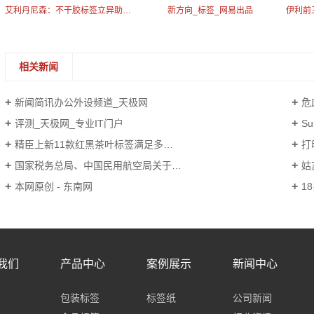
艾利丹尼森：不干胶标签立异助力包装循环收回
新方向_标签_网易出品
相关新闻
新闻简讯办公外设频道_天极网
危废
评测_天极网_专业IT门户
Su
精臣上新11款红黑茶叶标签满足多种自定义茶叶标签打印需求
打
国家税务总局、中国民用航空局关于印发《航空运输电子客票行程单管理办法（暂行）》的通知
姑
本网原创 - 东南网
1
我们
产品中心
案例展示
新闻中心
包装标签
标签纸
公司新闻