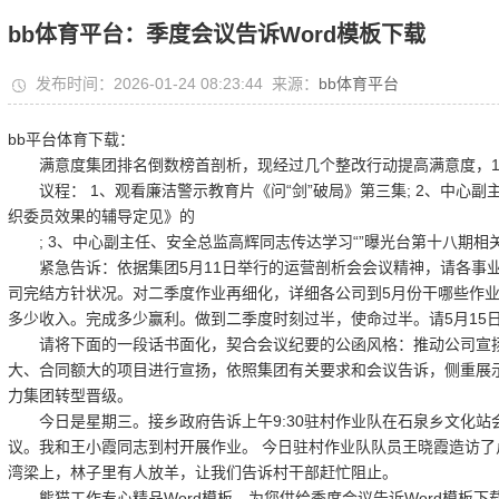
bb体育平台：季度会议告诉Word模板下载
发布时间：2026-01-24 08:23:44 来源：
bb体育平台
bb平台体育下载：
满意度集团排名倒数榜首剖析，现经过几个整改行动提高满意度，1
议程： 1、观看廉洁警示教育片《问“剑”破局》第三集; 2、中心
织委员效果的辅导定见》的
; 3、中心副主任、安全总监高辉同志传达学习“”曝光台第十八期相关
紧急告诉：依据集团5月11日举行的运营剖析会会议精神，请各事业
司完结方针状况。对二季度作业再细化，详细各公司到5月份干哪些作业
多少收入。完成多少赢利。做到二季度时刻过半，使命过半。请5月15日
请将下面的一段话书面化，契合会议纪要的公函风格：推动公司宣扬
大、合同额大的项目进行宣扬，依照集团有关要求和会议告诉，侧重展
力集团转型晋级。
今日是星期三。接乡政府告诉上午9:30驻村作业队在石泉乡文化站
议。我和王小霞同志到村开展作业。 今日驻村作业队队员王晓霞造访
湾梁上，林子里有人放羊，让我们告诉村干部赶忙阻止。
熊猫工作专心精品Word模板，为您供给季度会议告诉Word模板下载