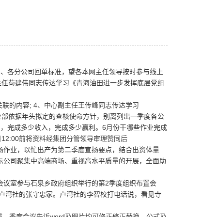
、各分公司回单标准，望各本网主任领导按时参与线上
副主任苟建伟同志传达学习《青海油田进一步发挥底层党组
联的内容; 4、中心副主任王传峰同志传达学习
部依据年头拟定的查核使命方针，别离列出一季度各公
，完成多少收入，完成多少赢利。6月份干哪些作业完成
12:00前将资料经集团分管领导审理赞同后
作业，以忙出产为第二季度宣扬要点，结合出资体量
示公司聚集中高端商场、重视高水平质量的开展，全面助
会议室参与石泉乡政府组织举行的第2季度组织布置会
了卢湾社的张守忠家。卢湾社的李智校打电话说，看见寺
，季度会议告诉word及图片均可修正修正替换，公式及