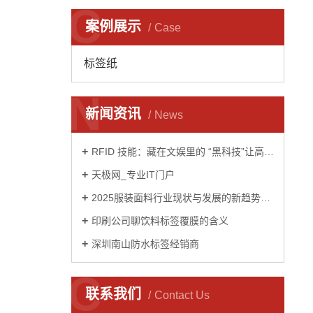
C
案例展示
Case
标签纸
N
新闻资讯
News
RFID 技能：藏在文娱里的 “黑科技”让高兴再晋级
天极网_专业IT门户
2025服装面料行业现状与发展的新趋势及前景预测分析
印刷公司聊饮料标签覆膜的含义
深圳南山防水标签经销商
C
联系我们
Contact Us